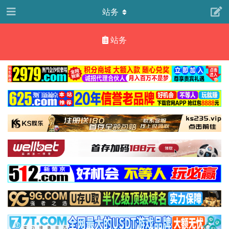
站务
站务