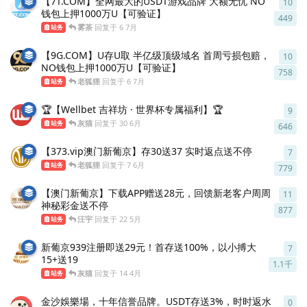
【7T.COM】全网最大的USDT游戏品牌 大额无忧 NO
10
10
钱包上押1000万U【可验证】
449
雾茶
回复于
6 7月
站务
【9G.COM】U存U取 半亿级顶级域名 首周亏损包赔，
10
10
NO钱包上押1000万U【可验证】
758
老狐狸
回复于
6 7月
站务
🏆【Wellbet 吉祥坊 · 世界杯专属福利】🏆
9
9
条
灰猫
回复于
30 6月
站务
646
【373.vip澳门新葡京】存30送37 实时返点送不停
7
7
条
老狐狸
回复于
7 6月
站务
779
【澳门新葡京】下载APP赠送28元，回馈新老客户周周
11
11
神秘彩金送不停
877
汪宇
回复于
22 5月
站务
新葡京939注册即送29元！首存送100%，以小搏大
7
7
条
15+送19
1.1千
灰猫
回复于
14 4月
站务
金沙娛樂場，十年信誉品牌。USDT存送3%，时时返水
0
0
条