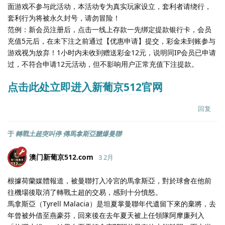
面游戏不参与此活动，本活动专为真实玩家设立，套利者请绕行，
套利行为将被永久封号，请勿冒险！
范例：新会员注册后，点击一线上存款一先绑定提款银行卡，会员
充值5元后，在未下注之前通过【优惠申请】提交，彩金未到账参与
游戏视为放弃！1小时内未收到赠送彩金12元，说明同IP会员已申请
过，不符合申请12元活动，但不影响用户正常充值下注提款。
点击此处立即进入新葡京512官网
回复
于
轉戰土超突叫停 傳馬拿斯亞嬲爆曼聯
澳门新葡京512.​com
3 2月
根據荷蘭媒體報道，被曼聯打入冷宮的馬拿斯亞，對於球會在他前
往機場後取消了轉戰土超的交易，感到十分憤怒。
馬拿斯亞（Tyrell Malacia）是坦夏掌曼聯年代遺留下來的棄將，去
年曾被外借至燕豪芬，回來後在去年夏天被上任領隊阿摩廉列入