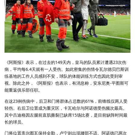
《阿斯报》表示，在过去的149天内，皇马的队员累计遭遇23次伤
病，平均每6.4天就有一人受伤。如此密集的伤情令瓦尔德贝巴斯训
练基地的工作人员感到不安，球队的体能训练方式也因此受到审
视。除此之外，《阿斯报》也表示，有消息称，安东尼奥-平图斯可
能重返俱乐部任职。
在这23例伤病中，后卫和门将群体占总数的61%，前锋线仅两人受
轻伤。右后卫位置成为重灾区，卡瓦哈尔与阿诺德受伤频次最高。
其中吕迪格因左腿前直肌撕裂已缺席15场比赛，是目前缺阵时间最
长的球员。
门将位置库尔图瓦保持全勤，卢宁则出现腰部不适。阿诺德已两次