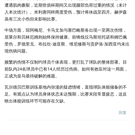
遭遇肌肉撕裂，近期世俱杯期间又出现腿部负荷过重的情况（未计
入本次统计）。米利唐同样两度受伤，预计将休战至四月。赫伊森
虽有三次小伤但未影响比赛。
中场方面，琼阿梅尼、卡马文加与塞巴略斯各出现一至两次伤情，
居莱尔和贝林厄姆则始终保持健康。前锋线仅马斯坦托诺和姆巴佩
受伤，罗德里戈、布拉欣-迪亚斯、维尼修斯与贡萨洛·加西亚均未出
现伤病问题。
频繁的伤情不仅制约球员个体表现，更打乱了球队的整体部署。目
前队内24名球员中已有14人经历过伤病。如何有效应对这一局面，
正成为皇马亟待破解的难题。
瓦尔德贝巴斯训练基地内弥漫的疑虑情绪，直指球队体能储备的不
足。有观点认为球员身体状态未达预期，比赛末段常显疲态，这反
映出体能训练环节可能存在欠缺。
回复