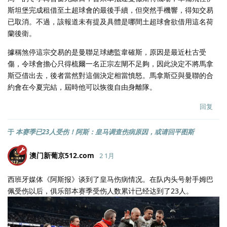
斯坦堡完成租借至土超球會的最後手續，但突然手機響，得知交易
已取消。不過，該報道未有提及具體是哪間土超球會欲借用這名荷
蘭後衛。
據稱煞停這宗交易的是曼聯足球總監韋確斯，原因是最近杜古受
傷，令球會擔心只得梳爾一名正宗左閘不足夠，因此決定不將馬拿
斯亞借出去，後者當然對這個決定相當憤怒。馬拿斯亞與曼聯的合
約會在今夏完結，屆時他可以恢復自由身離隊。
回复
于
本赛季已23人受伤！阿斯：皇马调查伤病原因，或请回平图斯
澳门新葡京512.​com
2 1月
西班牙媒体《阿斯报》谈到了皇马伤病情况。在队内头号射手姆巴
佩受伤以后，俱乐部本赛季受伤人数累计已经达到了23人。