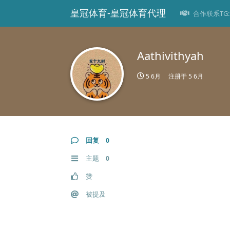
皇冠体育-皇冠体育代理
合作联系TG: 
Aathivithyah
5 6月
注册于
5 6月
回复
0
主题
0
赞
被提及