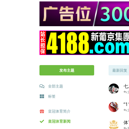
发布主题
最新回复
七
全部主题
标签
“
皇冠体育简介
皇冠体育新闻
体