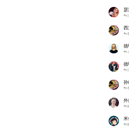
瑟
西
德
德
孙
外
米