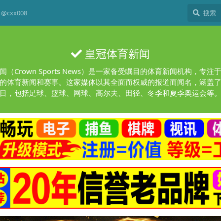
@cxx008
皇冠体育新闻
（Crown Sports News）是一家备受瞩目的体育新闻机构，专
的体育新闻和赛事。这家媒体以其全面而权威的报道而闻名，涵盖
目，包括足球、篮球、网球、高尔夫、田径、冬季和夏季奥运会等