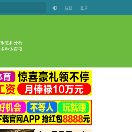
注册
登录
注于报道和分析
了多种体育项
。