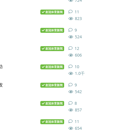
724
11
11
条回复
皇冠体育新闻
823
9
9
条回复
皇冠体育新闻
524
12
12
条回复
皇冠体育新闻
606
助
10
10
条回复
皇冠体育新闻
1.0千
攻
9
9
条回复
皇冠体育新闻
542
8
8
条回复
皇冠体育新闻
857
11
11
条回复
皇冠体育新闻
654