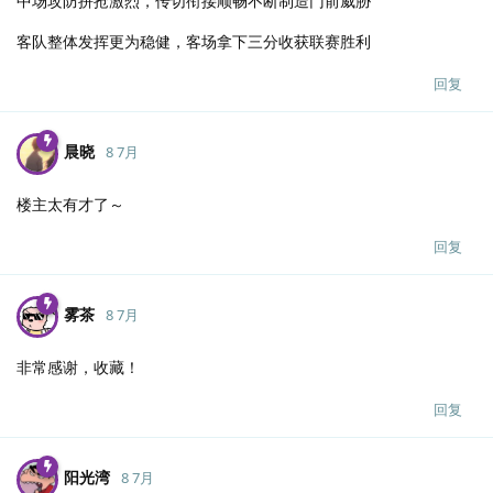
中场攻防拼抢激烈，传切衔接顺畅不断制造门前威胁
客队整体发挥更为稳健，客场拿下三分收获联赛胜利
回复
晨晓
8 7月
楼主太有才了～
回复
雾茶
8 7月
非常感谢，收藏！
回复
阳光湾
8 7月