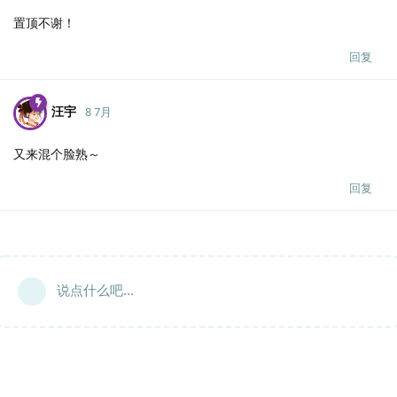
置顶不谢！
回复
汪宇
8 7月
又来混个脸熟～
回复
说点什么吧...