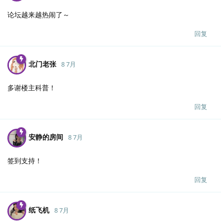
论坛越来越热闹了～
回复
北门老张
8 7月
多谢楼主科普！
回复
安静的房间
8 7月
签到支持！
回复
纸飞机
8 7月