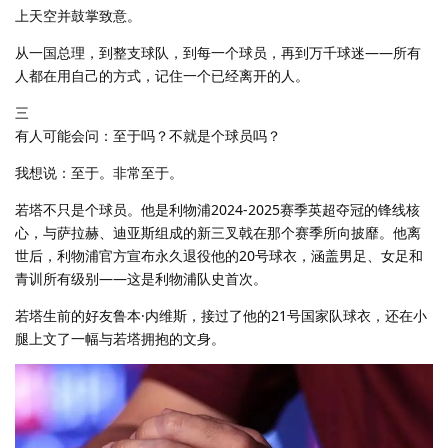
上天空并鼓掌致意。
从一国总理，到整支球队，到每一个球员，再到万千球迷——所有
人都在用自己的方式，记住一个已经离开的人。
三
有人可能会问：至于吗？不就是个球员吗？
我想说：至于。非常至于。
若塔不只是个球员。他是利物浦2024-2025赛季英超夺冠的锋线核
心，与萨拉赫、迪亚斯组成的新三叉戟在那个赛季所向披靡。他离
世后，利物浦官方宣布永久退役他的20号球衣，涵盖男足、女足和
青训所有级别——这是利物浦队史首次。
若塔生前的好友鲁本·内维斯，接过了他的21号国家队球衣，还在小
腿上文了一幅与若塔拥抱的文身。