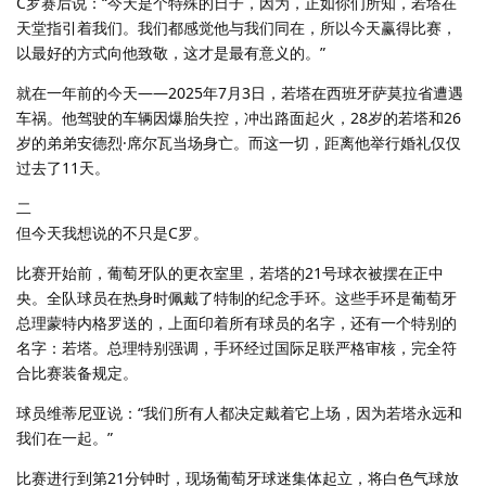
C罗赛后说：“今天是个特殊的日子，因为，正如你们所知，若塔在
天堂指引着我们。我们都感觉他与我们同在，所以今天赢得比赛，
以最好的方式向他致敬，这才是最有意义的。”
就在一年前的今天——2025年7月3日，若塔在西班牙萨莫拉省遭遇
车祸。他驾驶的车辆因爆胎失控，冲出路面起火，28岁的若塔和26
岁的弟弟安德烈·席尔瓦当场身亡。而这一切，距离他举行婚礼仅仅
过去了11天。
二
但今天我想说的不只是C罗。
比赛开始前，葡萄牙队的更衣室里，若塔的21号球衣被摆在正中
央。全队球员在热身时佩戴了特制的纪念手环。这些手环是葡萄牙
总理蒙特内格罗送的，上面印着所有球员的名字，还有一个特别的
名字：若塔。总理特别强调，手环经过国际足联严格审核，完全符
合比赛装备规定。
球员维蒂尼亚说：“我们所有人都决定戴着它上场，因为若塔永远和
我们在一起。”
比赛进行到第21分钟时，现场葡萄牙球迷集体起立，将白色气球放