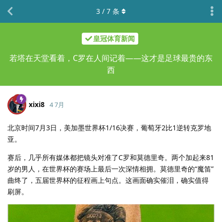
3
/
7
条
皇冠体育新闻
若塔在天堂看着，C罗在人间记着——这才是足球最贵的东
西
xixi8
4 7月
北京时间7月3日，美加墨世界杯1/16决赛，葡萄牙2比1逆转克罗地
亚。
赛后，几乎所有媒体都把镜头对准了C罗和莫德里奇。两个加起来81
岁的男人，在世界杯的赛场上最后一次深情相拥。莫德里奇的“魔笛”
曲终了，五届世界杯的征程画上句点。这画面确实催泪，确实值得
刷屏。