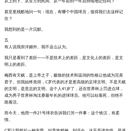
从上到下、从官方到民间、从一年前到一年后持续地记住吗？
甚至更残酷地问一句：现在，有哪个中国球员，值得我们去这样记
住？
我想到的是一片沉默。
五
有人说我崇洋媚外。我不这么认为。
我只是看到了差距——不是技术上的差距，是文化上的差距，是文
明上的差距。
梅西有天赋，是上帝之子，极致的技术和温润的性格让他成为完美
君子。但我始终觉得，C罗代表的才是更高级的足球文明。不是天赋
的文明，是意志的文明。这个人41岁了，还在世界杯上罚进点球，
成为男子世界杯淘汰赛最年长的进球球员。他可以站着死，但绝不
跪着活。
而今天，他用一件21号球衣告诉我们另一件事：这个铁汉，有柔
情。
C罗让我想起一种东西，叫贵族精神。别误会，这不是讲血统，是讲