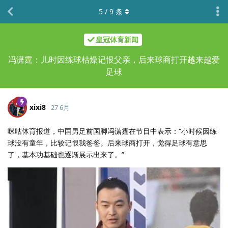
5
/
9
条
皇冠体育新闻
冯潇霆：儿时因练球枯燥记恨父亲，后来球商打开越来越爱
足球
xixi8
27 6月
咪咕体育报道，中国男足前国脚冯潇霆在节目中表示：“小时候因练
球没有童年，比较记恨我爸爸。后来球商打开，觉得足球有意思
了，基本功基础也逐渐展示出来了。”