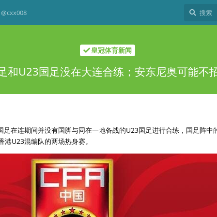
@cxx008
皇冠体育新闻
足和U23国足没在大连合练；安东尼奥可能不
国足在连期间并没有国脚与同在一地备战的U23国足进行合练，国足阵中的
香港U23混编队的两场热身赛。