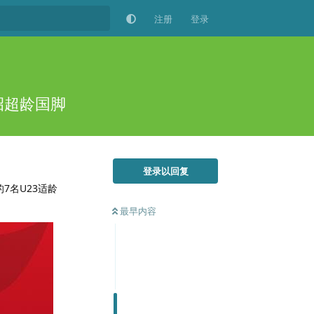
注册
登录
招超龄国脚
登录以回复
7名U23适龄
最早内容