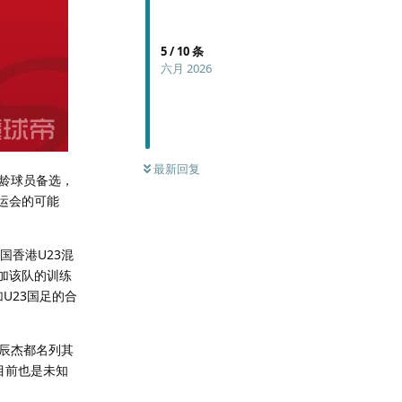
5
/
10
条
六月 2026
最新回复
超龄球员备选，
运会的可能
国香港U23混
加该队的训练
U23国足的合
朱辰杰都名列其
目前也是未知