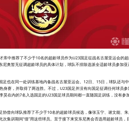
才库中推荐了不少于10名的超龄球员作为U23国足征战名古屋亚运会的
安东尼奥暂无征调超龄球员的具体计划，球队不排除选派全适龄球员参加亚
国足也在同一处训练基地内备战名古屋亚运会。12日、15日，球队还与中
热身赛，并取得了两连胜。不过，U23国足并没有向国足征调任何球员参
李昊在内的7名入选国足的U23国足球员期间都一直随国足训练，没有参加
国足协曾向球队推荐了不少于10名的超龄球员候选，像张玉宁、谢文能、
在此次集训期间“借”用这些球员。至于接下来安东尼奥会否选用超龄球员，