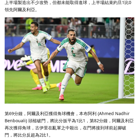
上半場製造出不少攻勢，但都未能取得進球，上半場結束約旦1比0
領先阿爾及利亞。
第69分鐘，阿爾及利亞獲得角球機會，本布阿利 (Ahmed Nadhir
Benbouali) 頭槌破門，將比分扳平為1比1，第82分鐘，阿爾及利亞
再次獲得角球，古伊里在亂軍之中殺出，在門將接到球前起腳破
門，將比分反超為2比1。