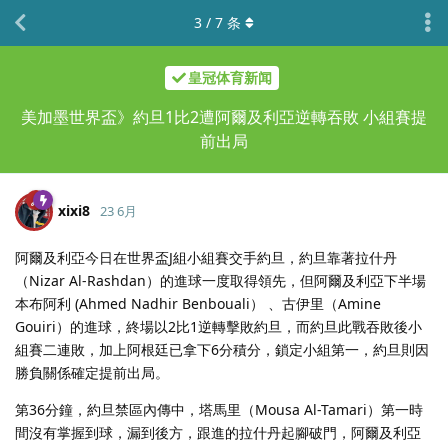
3
/
7
条
皇冠体育新闻
美加墨世界盃》約旦1比2遭阿爾及利亞逆轉吞敗 小組賽提
前出局
xixi8
23 6月
阿爾及利亞今日在世界盃J組小組賽交手約旦，約旦靠著拉什丹
（Nizar Al-Rashdan）的進球一度取得領先，但阿爾及利亞下半場
本布阿利 (Ahmed Nadhir Benbouali） 、古伊里（Amine
Gouiri）的進球，終場以2比1逆轉擊敗約旦，而約旦此戰吞敗後小
組賽二連敗，加上阿根廷已拿下6分積分，鎖定小組第一，約旦則因
勝負關係確定提前出局。
第36分鐘，約旦禁區內傳中，塔馬里（Mousa Al-Tamari）第一時
間沒有掌握到球，漏到後方，跟進的拉什丹起腳破門，阿爾及利亞