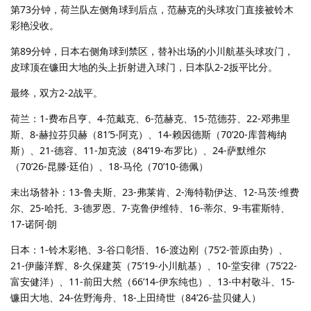
第73分钟，荷兰队左侧角球到后点，范赫克的头球攻门直接被铃木
彩艳没收。
第89分钟，日本右侧角球到禁区，替补出场的小川航基头球攻门，
皮球顶在镰田大地的头上折射进入球门，日本队2-2扳平比分。
最终，双方2-2战平。
荷兰：1-费布吕亨、4-范戴克、6-范赫克、15-范德芬、22-邓弗里
斯、8-赫拉芬贝赫（81’5-阿克）、14-赖因德斯（70’20-库普梅纳
斯）、21-德容、11-加克波（84’19-布罗比）、24-萨默维尔
（70’26-昆滕·廷伯）、18-马伦（70’10-德佩）
未出场替补：13-鲁夫斯、23-弗莱肯、2-海特勒伊达、12-马茨·维费
尔、25-哈托、3-德罗恩、7-克鲁伊维特、16-蒂尔、9-韦霍斯特、
17-诺阿·朗
日本：1-铃木彩艳、3-谷口彰悟、16-渡边刚（75’2-菅原由势）、
21-伊藤洋辉、8-久保建英（75’19-小川航基）、10-堂安律（75’22-
富安健洋）、11-前田大然（66’14-伊东纯也）、13-中村敬斗、15-
镰田大地、24-佐野海舟、18-上田绮世（84’26-盐贝健人）