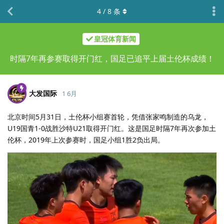
4
/
8
条
皇冠体育新闻
时隔7年再参赛取得开门红，国足已追平上届土伦杯成绩！
大发国际
1 6月
北京时间5月31日，土伦杯小组赛首轮，凭借张家鸣制造的乌龙，
U19国青1-0战胜沙特U21取得开门红。这是国足时隔7年再次参加土
伦杯，2019年上次参赛时，国足小组1胜2负出局。