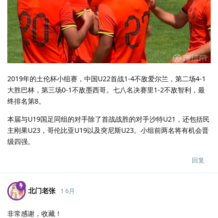
2019年的土伦杯小组赛，中国U22首战1-4不敌爱尔兰，第二场4-1
大胜巴林，第三场0-1不敌墨西哥。七八名决赛里1-2不敌智利，最
终排名第8。
本届与U19国足同组的对手除了首战战胜的对手沙特U21，还包括民
主刚果U23，哥伦比亚U19以及突尼斯U23。小组前两名将有机会晋
级四强。
回复
北门老张
1 6月
非常感谢，收藏！