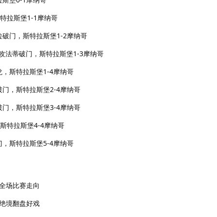
特拉斯堡1-1摩纳哥
拉破门，斯特拉斯堡1-2摩纳哥
攻法蒂破门，斯特拉斯堡1-3摩纳哥
龙，斯特拉斯堡1-4摩纳哥
破门，斯特拉斯堡2-4摩纳哥
破门，斯特拉斯堡3-4摩纳哥
斯特拉斯堡4-4摩纳哥
门，斯特拉斯堡5-4摩纳哥
全场比赛走向
绝境翻盘好戏