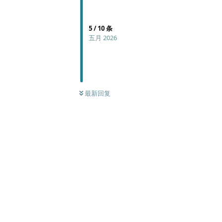
5
/
10
条
五月 2026
最新回复