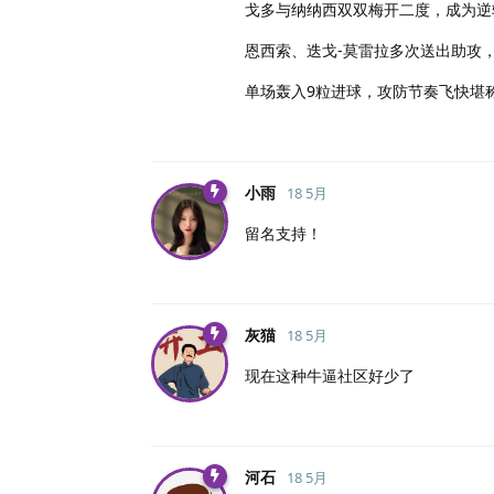
戈多与纳纳西双双梅开二度，成为逆
恩西索、迭戈-莫雷拉多次送出助攻
单场轰入9粒进球，攻防节奏飞快堪
小雨
18 5月
留名支持！
灰猫
18 5月
现在这种牛逼社区好少了
河石
18 5月