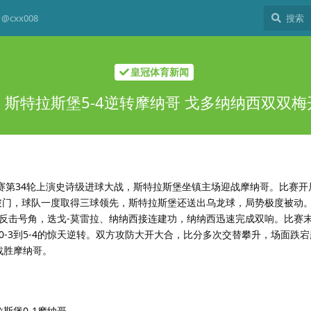
@cxx008
皇冠体育新闻
：斯特拉斯堡5-4逆转摩纳哥 戈多纳纳西双双梅
联赛第34轮上演史诗级进球大战，斯特拉斯堡坐镇主场迎战摩纳哥。比赛开
破门，球队一度取得三球领先，斯特拉斯堡还送出乌龙球，局势极度被动
反击号角，迭戈-莫雷拉、纳纳西接连建功，纳纳西迅速完成双响。比赛
-3到5-4的惊天逆转。双方攻防大开大合，比分多次交替攀升，场面跌
战胜摩纳哥。
斯堡0-1摩纳哥