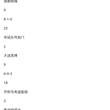
成都蓉城
9
8-1-0
25
夺冠头号热门
2
大连英博
9
6-0-3
18
升班马奇迹延续
3
重庆铜梁龙