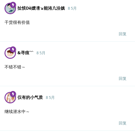
扯惔Dè嬡凊↘能洧凢汾嫃
8 5月
干货很有价值
回复
&寻痕﹋
8 5月
不错不错～
回复
仅有的小气质
8 5月
继续潜水中～
回复