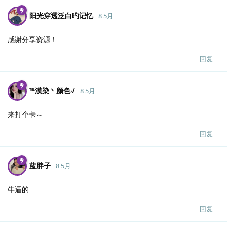
阳光穿透泛白旳记忆
8 5月
感谢分享资源！
回复
℡漠染丶颜色√
8 5月
来打个卡～
回复
蓝胖子
8 5月
牛逼的
回复