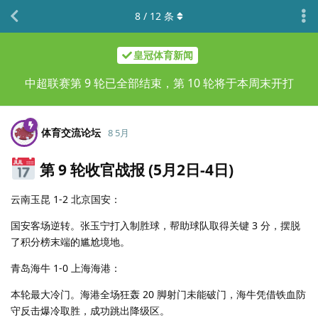
8
/
12
条
皇冠体育新闻
中超联赛第 9 轮已全部结束，第 10 轮将于本周末开打
体育交流论坛
8 5月
第 9 轮收官战报 (5月2日-4日)
云南玉昆 1-2 北京国安：
国安客场逆转。张玉宁打入制胜球，帮助球队取得关键 3 分，摆脱
了积分榜末端的尴尬境地。
青岛海牛 1-0 上海海港：
本轮最大冷门。海港全场狂轰 20 脚射门未能破门，海牛凭借铁血防
守反击爆冷取胜，成功跳出降级区。