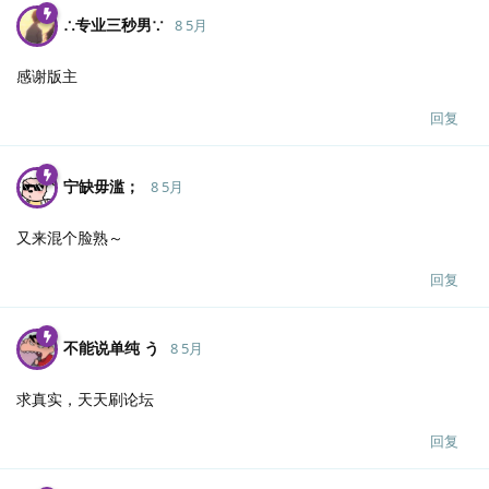
∴专业三秒男∵
8 5月
感谢版主
回复
宁缺毋滥；
8 5月
又来混个脸熟～
回复
不能说单纯 う
8 5月
求真实，天天刷论坛
回复