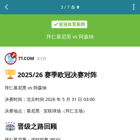
3
/
7
条
皇冠体育新闻
拜仁慕尼黑 vs 阿森纳
7T.​COM
8 5月
2025/26 赛季欧冠决赛对阵
拜仁慕尼黑 vs 阿森纳
决赛时间：北京时间 2026 年 5 月 31 日 03:00
决赛地点：慕尼黑 · 安联球场（拜仁主场）
晋级之路回顾
拜仁慕尼黑：逆转巴黎 (PSG)