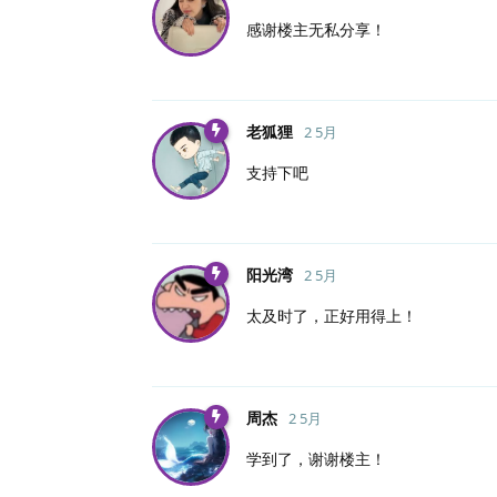
感谢楼主无私分享！
老狐狸
2 5月
支持下吧
阳光湾
2 5月
太及时了，正好用得上！
周杰
2 5月
学到了，谢谢楼主！