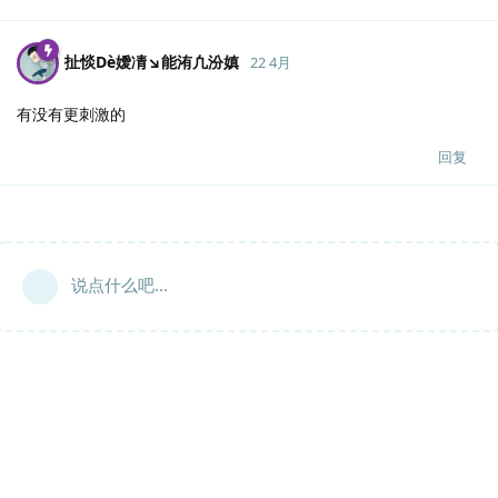
扯惔Dè嬡凊↘能洧凢汾嫃
22 4月
有没有更刺激的
回复
说点什么吧...