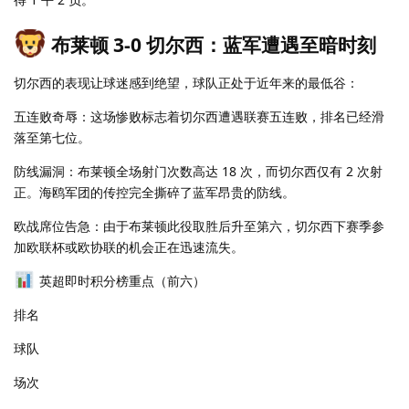
布莱顿 3-0 切尔西：蓝军遭遇至暗时刻
切尔西的表现让球迷感到绝望，球队正处于近年来的最低谷：
五连败奇辱：这场惨败标志着切尔西遭遇联赛五连败，排名已经滑
落至第七位。
防线漏洞：布莱顿全场射门次数高达 18 次，而切尔西仅有 2 次射
正。海鸥军团的传控完全撕碎了蓝军昂贵的防线。
欧战席位告急：由于布莱顿此役取胜后升至第六，切尔西下赛季参
加欧联杯或欧协联的机会正在迅速流失。
英超即时积分榜重点（前六）
排名
球队
场次