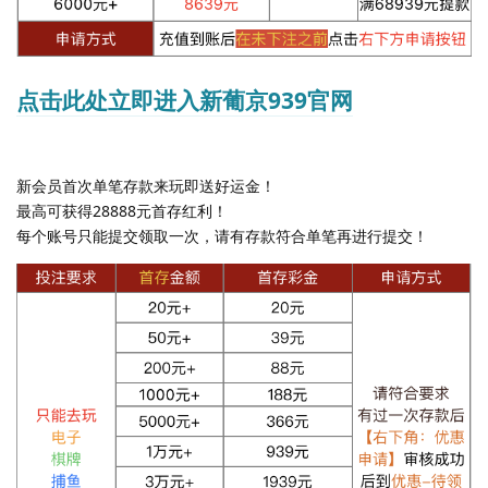
点击此处立即进入新葡京939官网
新会员首次单笔存款来玩即送好运金！
最高可获得28888元首存红利！
每个账号只能提交领取一次，请有存款符合单笔再进行提交！