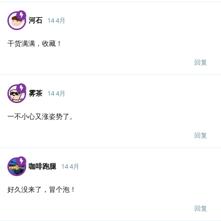
河石
14 4月
干货满满，收藏！
回复
雾茶
14 4月
一不小心又涨姿势了。
回复
咖啡跑腿
14 4月
好久没来了，冒个泡！
回复