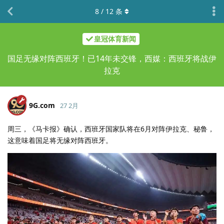
8
/
12
条
皇冠体育新闻
国足无缘对阵西班牙！已14年未交锋，西媒：西班牙将战伊
拉克
9G.​com
27 2月
周三，《马卡报》确认，西班牙国家队将在6月对阵伊拉克、秘鲁，
这意味着国足将无缘对阵西班牙。