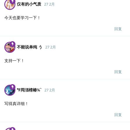
仅有的小气质
27 2月
今天也要学习一下！
回复
不能说单纯 う
27 2月
支持一下！
回复
℉囘渞棈椿℅`
27 2月
写得真详细！
回复