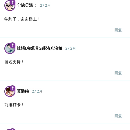
宁缺毋滥；
27 2月
学到了，谢谢楼主！
回复
扯惔Dè嬡凊↘能洧凢汾嫃
27 2月
留名支持！
回复
莫装纯
27 2月
前排打卡！
回复