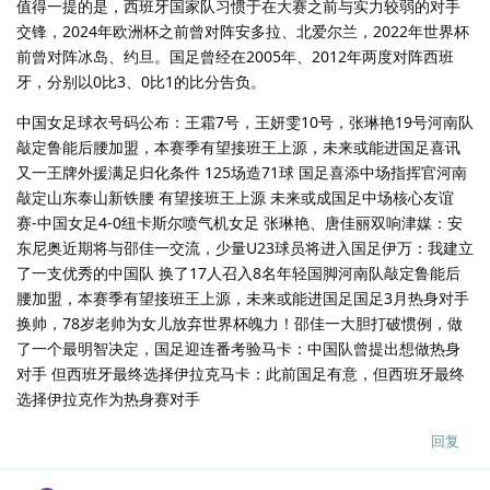
值得一提的是，西班牙国家队习惯于在大赛之前与实力较弱的对手
交锋，2024年欧洲杯之前曾对阵安多拉、北爱尔兰，2022年世界杯
前曾对阵冰岛、约旦。国足曾经在2005年、2012年两度对阵西班
牙，分别以0比3、0比1的比分告负。
中国女足球衣号码公布：王霜7号，王妍雯10号，张琳艳19号河南队
敲定鲁能后腰加盟，本赛季有望接班王上源，未来或能进国足喜讯
又一王牌外援满足归化条件 125场造71球 国足喜添中场指挥官河南
敲定山东泰山新铁腰 有望接班王上源 未来或成国足中场核心友谊
赛-中国女足4-0纽卡斯尔喷气机女足 张琳艳、唐佳丽双响津媒：安
东尼奥近期将与邵佳一交流，少量U23球员将进入国足伊万：我建立
了一支优秀的中国队 换了17人召入8名年轻国脚河南队敲定鲁能后
腰加盟，本赛季有望接班王上源，未来或能进国足国足3月热身对手
换帅，78岁老帅为女儿放弃世界杯魄力！邵佳一大胆打破惯例，做
了一个最明智决定，国足迎连番考验马卡：中国队曾提出想做热身
对手 但西班牙最终选择伊拉克马卡：此前国足有意，但西班牙最终
选择伊拉克作为热身赛对手
回复