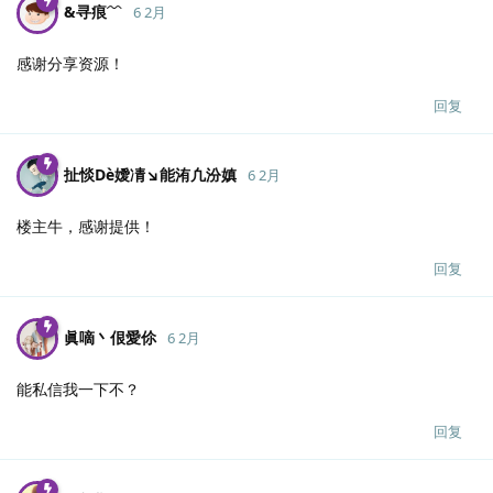
&寻痕﹋
6 2月
感谢分享资源！
回复
扯惔Dè嬡凊↘能洧凢汾嫃
6 2月
楼主牛，感谢提供！
回复
眞嘀丶佷愛伱
6 2月
能私信我一下不？
回复