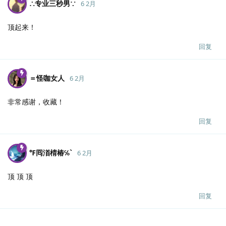
∴专业三秒男∵
6 2月
顶起来！
回复
＝怪咖女人
6 2月
非常感谢，收藏！
回复
℉囘渞棈椿℅`
6 2月
顶 顶 顶
回复