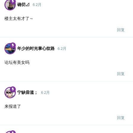
确切⊿
6 2月
楼主太有才了～
回复
年少的时光掌心纹路
6 2月
论坛有美女吗
回复
宁缺毋滥；
6 2月
来报道了
回复