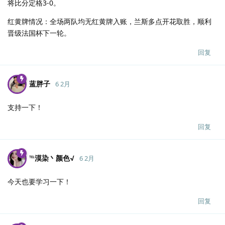
将比分定格3-0。
红黄牌情况：全场两队均无红黄牌入账，兰斯多点开花取胜，顺利
晋级法国杯下一轮。
回复
蓝胖子
6 2月
支持一下！
回复
℡漠染丶颜色√
6 2月
今天也要学习一下！
回复