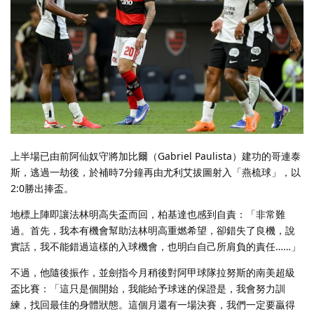
上半場已由前阿仙奴守將加比爾（Gabriel Paulista）建功的哥連泰
斯，逃過一劫後，於補時7分鐘再由尤利艾拔圖射入「燕梳球」，以
2:0勝出捧盃。
地標上陣即讓法林明高失盃而回，柏基達也感到自責：「非常難
過。首先，我本有機會幫助法林明高重燃希望，卻錯失了良機，說
實話，我不能錯過這樣的入球機會，也明白自己所肩負的責任……」
不過，他隨後振作，並劍指今月稍後對阿甲球隊拉努斯的南美超級
盃比賽：「這只是個開始，我能給予球迷的保證是，我會努力訓
練，找回最佳的身體狀態。這個月還有一場決賽，我們一定要贏得