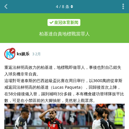
4
/
8
条
皇冠体育新闻
柏基達自責地標戰當罪人
ks娱乐
3 2月
重返法林明高效力的柏基達，地標戰即做罪人，事後也對自己錯失
入球良機非常自責。
這場對哥連泰斯的巴西超級盃比賽在周日舉行，以3600萬鎊從韋斯
咸返回法林明高的柏基達（Lucas Paqueta），回歸後首次上陣，
在58分鐘後備入替，踢到補時3分多鐘，本有機會建功替球隊扳平比
數，可是在小禁區前的大腳抽射，竟然射上觀眾席。