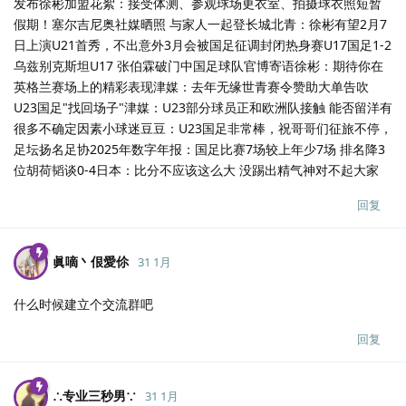
发布徐彬加盟花絮：接受体测、参观球场更衣室、拍摄球衣照短暂
假期！塞尔吉尼奥社媒晒照 与家人一起登长城北青：徐彬有望2月7
日上演U21首秀，不出意外3月会被国足征调封闭热身赛U17国足1-2
乌兹别克斯坦U17 张伯霖破门中国足球队官博寄语徐彬：期待你在
英格兰赛场上的精彩表现津媒：去年无缘世青赛令赞助大单告吹
U23国足"找回场子"津媒：U23部分球员正和欧洲队接触 能否留洋有
很多不确定因素小球迷豆豆：U23国足非常棒，祝哥哥们征旅不停，
足坛扬名足协2025年数字年报：国足比赛7场较上年少7场 排名降3
位胡荷韬谈0-4日本：比分不应该这么大 没踢出精气神对不起大家
回复
眞嘀丶佷愛伱
31 1月
什么时候建立个交流群吧
回复
∴专业三秒男∵
31 1月