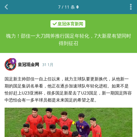
7
/
11
条
皇冠体育新闻
魄力！邵佳一大刀阔斧推行国足年轻化，7大新星有望同时
得到征召
皇冠现金网
31 1月
国足新主帅邵佳一自上任以来，就力主球队要更新换代，从他新一
期的国足集训名单看，他正在逐步加速球队年轻化进程。如果不是
恰好赶上U23亚洲杯，很多国足新星去了U23国足，新一期国足阵容
中恐怕会有一多半球员都是未来国足的希望之星。