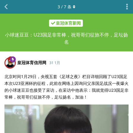
3
/
7
条
皇冠体育新闻
小球迷豆豆：U23国足非常棒，祝哥哥们征旅不停，足坛扬
名
皇冠体育信用网
31 1月
北京时间1月29日，央视五套《足球之夜》栏目详细回顾了U23国足
本次U23亚洲杯的征程，此前在网络上因询问父亲国足战况一夜爆火
的小球迷豆豆也接受了采访，在采访中他表示：我就觉得U23国足非
常棒，祝哥哥们征旅不停，足坛扬名，加油！