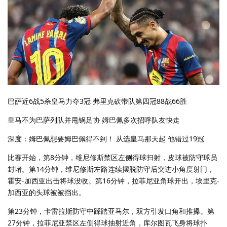
巴萨近6战5杀皇马力夺3冠 弗里克砍带队第四冠88战66胜
皇马不为巴萨列队并甩锅足协 姆巴佩多次招呼队友快走
深度：姆巴佩想要姆巴佩得不到！ 从选皇马那天起 他错过19冠
比赛开始，第8分钟，维尼修斯禁区左侧得球扫射，皮球被防守球员
封堵。第14分钟，维尼修斯左路连续摆脱防守后突进小角度射门，
霍安-加西亚出击将球没收。第16分钟，拉菲尼亚角球开出，埃里克-
加西亚的头球被被挡出。
第23分钟，卡雷拉斯防守中踩踏亚马尔，双方引发口角和推搡。第
27分钟，拉菲尼亚禁区左侧得球抽射近角，库尔图瓦飞身将球扑