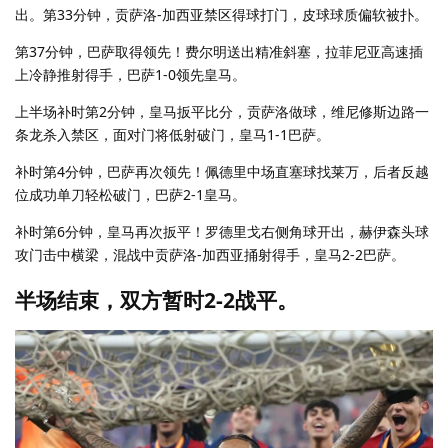
出。第33分钟，贡萨洛-加西亚禁区得球打门，皮球球质偏软被扑。
第37分钟，巴萨取得领先！费尔明送出精准斜塞，拉菲尼亚高速插
上冷静推射得手，巴萨1-0领先皇马。
上半场补时第2分钟，皇马扳平比分，贡萨洛做球，维尼修斯边路一
条龙杀入禁区，面对门将低射破门，皇马1-1巴萨。
补时第4分钟，巴萨再次领先！佩德里中场直塞球找莱万，后者反越
位成功单刀轻松破门，巴萨2-1皇马。
补时第6分钟，皇马再次扳平！罗德里戈右侧角球开出，赫伊森头球
攻门击中横梁，混战中贡萨洛-加西亚捅射得手，皇马2-2巴萨。
半场结束，双方暂时2-2战平。