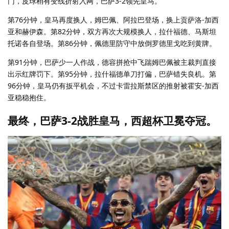
门，皮球稍有变线折射入网，巴萨3-2领先皇马。
第76分钟，皇马再度换人，姆巴佩、阿拉巴登场，换上贡萨洛-加西
亚和赫伊森。第82分钟，双方再次大规模换人，拉什福德、马斯坦
托诺各自登场。第86分钟，佩德里防守中放倒罗德里戈吃到黄牌。
第91分钟，巴萨少一人作战，德容拼抢中飞踹姆巴佩被主裁判直接
出示红牌罚下。第95分钟，拉什福德单刀打偏，巴萨错失良机。第
96分钟，皇马仍有扳平机会，不过卡雷拉斯禁区的推射被霍安-加西
亚稳稳抱住。
最终，巴萨3-2战胜皇马，西超杯卫冕夺冠。