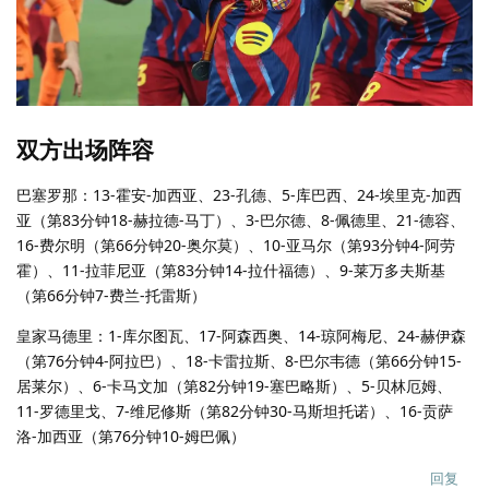
双方出场阵容
巴塞罗那：13-霍安-加西亚、23-孔德、5-库巴西、24-埃里克-加西
亚（第83分钟18-赫拉德-马丁）、3-巴尔德、8-佩德里、21-德容、
16-费尔明（第66分钟20-奥尔莫）、10-亚马尔（第93分钟4-阿劳
霍）、11-拉菲尼亚（第83分钟14-拉什福德）、9-莱万多夫斯基
（第66分钟7-费兰-托雷斯）
皇家马德里：1-库尔图瓦、17-阿森西奥、14-琼阿梅尼、24-赫伊森
（第76分钟4-阿拉巴）、18-卡雷拉斯、8-巴尔韦德（第66分钟15-
居莱尔）、6-卡马文加（第82分钟19-塞巴略斯）、5-贝林厄姆、
11-罗德里戈、7-维尼修斯（第82分钟30-马斯坦托诺）、16-贡萨
洛-加西亚（第76分钟10-姆巴佩）
回复