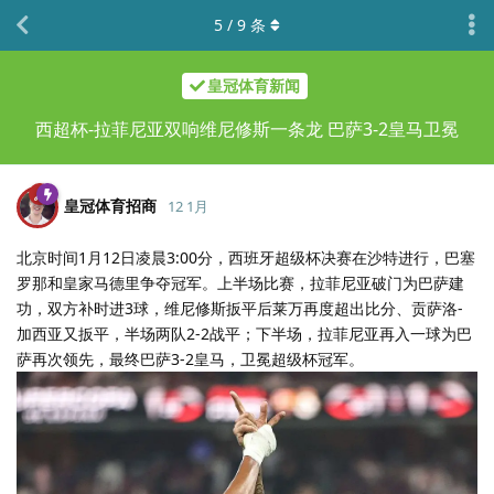
5
/
9
条
皇冠体育新闻
西超杯-拉菲尼亚双响维尼修斯一条龙 巴萨3-2皇马卫冕
皇冠体育招商
12 1月
北京时间1月12日凌晨3:00分，西班牙超级杯决赛在沙特进行，巴塞
罗那和皇家马德里争夺冠军。上半场比赛，拉菲尼亚破门为巴萨建
功，双方补时进3球，维尼修斯扳平后莱万再度超出比分、贡萨洛-
加西亚又扳平，半场两队2-2战平；下半场，拉菲尼亚再入一球为巴
萨再次领先，最终巴萨3-2皇马，卫冕超级杯冠军。