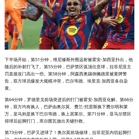
下半场开始，第51分钟，维尼修斯外围远射被霍安-加西亚扑出，他
随后的补射打飞了。第55分钟，巴萨禁区弧顶任意球，拉菲尼亚主
罚直接攻门高出一些。第58分钟，阿森西奥踢倒佩德里被黄牌警
告，双方球员爆发大规模冲突，巴尔韦德、埃里克-加西亚各自染
黄。
第64分钟，罗德里戈前场突进后的打门被霍安-加西亚化解。第66分
钟，双方均有换人，巴萨由奥尔莫、费兰-托雷斯换下费尔明和莱
万，皇马则是换下巴尔韦德，换上居莱尔。第71分钟，亚马尔禁区
得球后起脚打门，库尔图瓦做出关键扑救。
第73分钟，巴萨又进球了！奥尔莫前场做球，拉菲尼亚内切起脚打