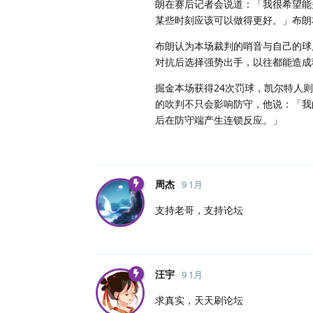
朗在赛后记者会说道：「我很希望能
某些时刻应该可以做得更好。」布朗本
布朗认为本场裁判的哨音与自己的球
对抗后选择强势出手，以往都能造成
掘金本场获得24次罚球，凯尔特人
的吹判不只会影响防守，他说：「我
后在防守端产生连锁反应。」
周杰
9 1月
支持老哥，支持论坛
汪宇
9 1月
求真实，天天刷论坛