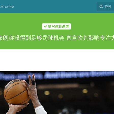
@cxx008
皇冠体育新闻
布朗称没得到足够罚球机会 直言吹判影响专注