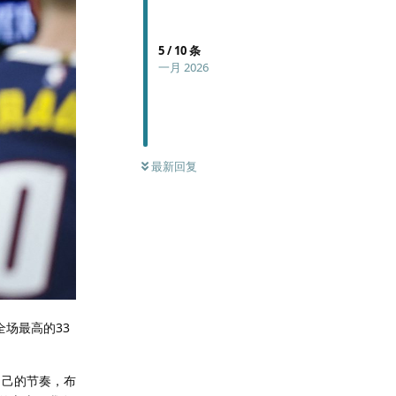
5
/
10
条
一月 2026
最新回复
全场最高的33
自己的节奏，布