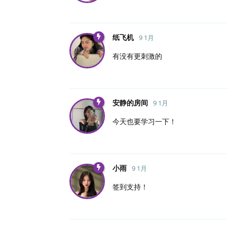
纸飞机
9 1月
有没有更刺激的
安静的房间
9 1月
今天也要学习一下！
小雨
9 1月
签到支持！