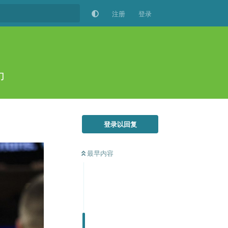
注册
登录
力
登录以回复
最早内容