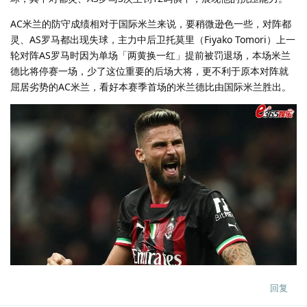
AC米兰的防守成绩相对于国际米兰来说，要稍微逊色一些，对阵都
灵、AS罗马都出现失球，主力中后卫托莫里（Fiyako Tomori）上一
轮对阵AS罗马时因为单场「两黄换一红」提前被罚退场，本场米兰
德比将停赛一场，少了这位重要的后场大将，更不利于原本对阵就
屈居劣势的AC米兰，看好本赛季首场的米兰德比由国际米兰胜出。
回复