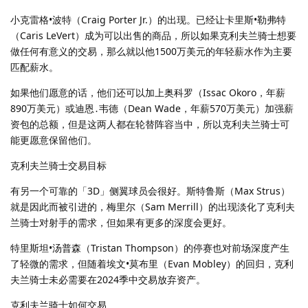
小克雷格•波特（Craig Porter Jr.）的出现。已经让卡里斯•勒弗特
（Caris LeVert）成为可以出售的商品，所以如果克利夫兰骑士想要
做任何有意义的交易，那么就以他1500万美元的年轻薪水作为主要
匹配薪水。
如果他们愿意的话，他们还可以加上奥科罗（Issac Okoro，年薪
890万美元）或迪恩․韦德（Dean Wade，年薪570万美元）加强薪
资包的总额，但是这两人都在轮替阵容当中，所以克利夫兰骑士可
能更愿意保留他们。
克利夫兰骑士交易目标
有另一个可靠的「3D」侧翼球员会很好。斯特鲁斯（Max Strus）
就是因此而被引进的，梅里尔（Sam Merrill）的出现淡化了克利夫
兰骑士对射手的需求，但如果有更多的深度会更好。
特里斯坦•汤普森（Tristan Thompson）的停赛也对前场深度产生
了轻微的需求，但随着埃文•莫布里（Evan Mobley）的回归，克利
夫兰骑士未必需要在2024季中交易放弃资产。
克利夫兰骑士如何交易