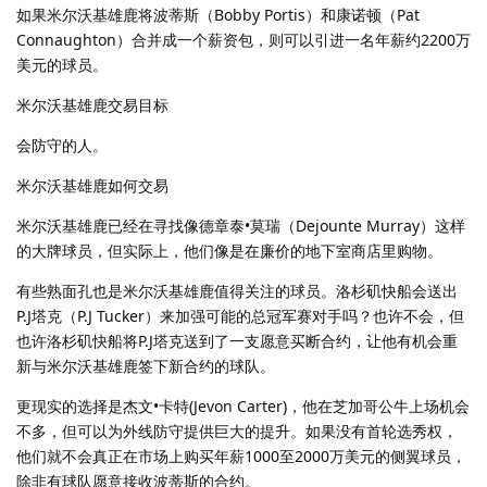
如果米尔沃基雄鹿将波蒂斯（Bobby Portis）和康诺顿（Pat
Connaughton）合并成一个薪资包，则可以引进一名年薪约2200万
美元的球员。
米尔沃基雄鹿交易目标
会防守的人。
米尔沃基雄鹿如何交易
米尔沃基雄鹿已经在寻找像德章泰•莫瑞（Dejounte Murray）这样
的大牌球员，但实际上，他们像是在廉价的地下室商店里购物。
有些熟面孔也是米尔沃基雄鹿值得关注的球员。洛杉矶快船会送出
P.J塔克（P.J Tucker）来加强可能的总冠军赛对手吗？也许不会，但
也许洛杉矶快船将P.J塔克送到了一支愿意买断合约，让他有机会重
新与米尔沃基雄鹿签下新合约的球队。
更现实的选择是杰文•卡特(Jevon Carter)，他在芝加哥公牛上场机会
不多，但可以为外线防守提供巨大的提升。如果没有首轮选秀权，
他们就不会真正在市场上购买年薪1000至2000万美元的侧翼球员，
除非有球队愿意接收波蒂斯的合约。