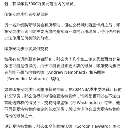
包，获得年薪3000万美元范围内的球员。
印第安纳步行者交易目标
另一名外线防守球员会有所帮助，但在交易得到西亚卡姆之后，印
第安纳步行者可能主要考虑的是实而不华的万用球员，他们仍然有
办法使用任何类型的前锋。
印第安纳步行者如何交易
如果有合适的薪资包做配套，那么为了几个第二轮选秀权而放弃希
尔德可能是值得的。由于可能要迎来更大牌的球员，印第安纳步行
者可能不想与内姆哈德（Andrew Nembhard）和马图林
（Bennedict Mathurin）续约。
如果印第安纳步行者想用薪资空间，在2024NBA季中交易截止日前
补充球员，那么值得打电话给夏洛特黄蜂，询问是否可以在不送出
首轮选秀权的情况下，交易P.J华盛顿（PJ Washington）过来。他
不再是夏洛特黄蜂稳定的首发球员，所以也许他会成为夏洛特黄蜂
清出的球员之一。
说到夏洛特黄蜂，那么家乡英雄海沃德（Gordon Hayward）怎么