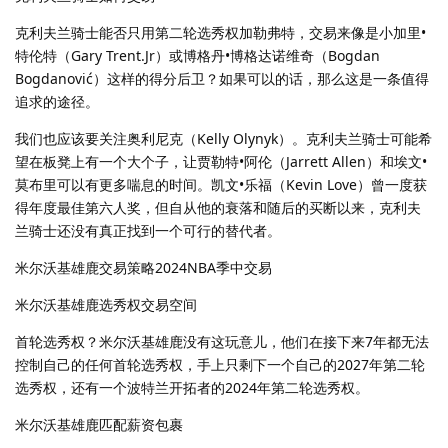
克利夫兰骑士能否只用第二轮选秀权加勒弗特，交易来像是小加里•
特伦特（Gary Trent.Jr）或博格丹•博格达诺维奇（Bogdan
Bogdanović）这样的得分后卫？如果可以的话，那么这是一条值得
追求的途径。
我们也应该要关注奥利尼克（Kelly Olynyk）。克利夫兰骑士可能希
望在板凳上有一个大个子，让贾勒特•阿伦（Jarrett Allen）和埃文•
莫布里可以有更多喘息的时间。凯文•乐福（Kevin Love）曾一度获
得年度最佳第六人奖，但自从他的衰落和随后的买断以来，克利夫
兰骑士还没有真正找到一个可行的替代者。
米尔沃基雄鹿交易策略2024NBA季中交易
米尔沃基雄鹿选秀权交易空间
首轮选秀权？米尔沃基雄鹿没有这玩意儿，他们在接下来7年都无法
控制自己的任何首轮选秀权，手上只剩下一个自己的2027年第二轮
选秀权，还有一个波特兰开拓者的2024年第二轮选秀权。
米尔沃基雄鹿匹配薪资包裹