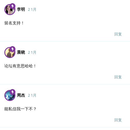
李明
2 1月
留名支持！
回复
晨晓
2 1月
论坛有意思哈哈！
回复
周杰
2 1月
能私信我一下不？
回复