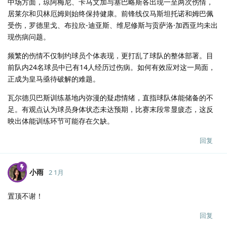
中场方面，琼阿梅尼、卡马文加与塞巴略斯各出现一至两次伤情，
居莱尔和贝林厄姆则始终保持健康。前锋线仅马斯坦托诺和姆巴佩
受伤，罗德里戈、布拉欣-迪亚斯、维尼修斯与贡萨洛·加西亚均未出
现伤病问题。
频繁的伤情不仅制约球员个体表现，更打乱了球队的整体部署。目
前队内24名球员中已有14人经历过伤病。如何有效应对这一局面，
正成为皇马亟待破解的难题。
瓦尔德贝巴斯训练基地内弥漫的疑虑情绪，直指球队体能储备的不
足。有观点认为球员身体状态未达预期，比赛末段常显疲态，这反
映出体能训练环节可能存在欠缺。
回复
小雨
2 1月
置顶不谢！
回复