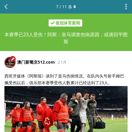
7
/
11
条
皇冠体育新闻
本赛季已23人受伤！阿斯：皇马调查伤病原因，或请回平图
斯
澳门新葡京512.​com
2 1月
西班牙媒体《阿斯报》谈到了皇马伤病情况。在队内头号射手姆巴
佩受伤以后，俱乐部本赛季受伤人数累计已经达到了23人。