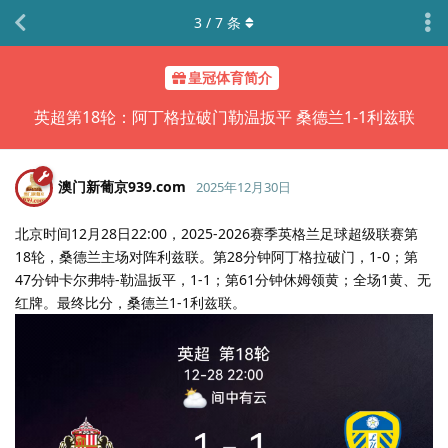
3
/
7
条
皇冠体育简介
英超第18轮：阿丁格拉破门勒温扳平 桑德兰1-1利兹联
澳门新葡京939.​com
2025年12月30日
北京时间12月28日22:00，2025-2026赛季英格兰足球超级联赛第
18轮，桑德兰主场对阵利兹联。第28分钟阿丁格拉破门，1-0；第
47分钟卡尔弗特-勒温扳平，1-1；第61分钟休姆领黄；全场1黄、无
红牌。最终比分，桑德兰1-1利兹联。