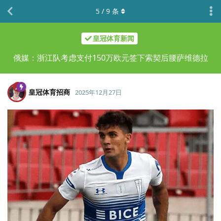
5
/
9
条
皇冠体育新闻
俄媒：浙江队考虑支付150万欧元签下索契后腰萨维德拉
皇冠体育招商
2025年12月27日