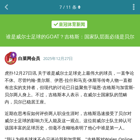
7
/
11
条
皇冠体育新闻
谁是威尔士足球的GOAT？吉格斯：国家队层面必须是贝尔
白菜网会员
2025年12月27日
虎扑12月27日讯 关于谁是威尔士足球史上最伟大的球员，一直争论
不休。尽管约翰-查尔斯、伊恩-拉什和马克-休斯等传奇人物一直都
有忠实的支持者，但现代的讨论已日益聚焦于瑞恩-吉格斯与加雷斯-
贝尔两人身上。不过，吉格斯本人表示，在威尔士国家队的范畴
内，贝尔已稳居王座。
近期在思考应如何评价两人职业生涯时，吉格斯迅速接受了贝尔对
威尔士足球的影响力无人能及这一观点。这位前威尔士队主帅认可
该国丰富的足球历史，但毫不含糊地表明了他心中谁是第一人。
"我认为很多球迷不会只谈论我和加雷斯，"吉格斯对Wales Online