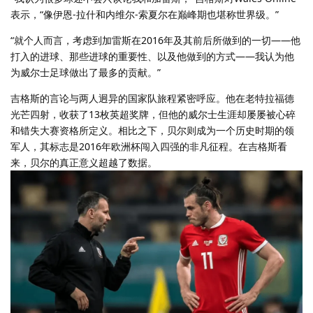
表示，“像伊恩-拉什和内维尔-索夏尔在巅峰期也堪称世界级。”
“就个人而言，考虑到加雷斯在2016年及其前后所做到的一切——他
打入的进球、那些进球的重要性、以及他做到的方式——我认为他
为威尔士足球做出了最多的贡献。”
吉格斯的言论与两人迥异的国家队旅程紧密呼应。他在老特拉福德
光芒四射，收获了13枚英超奖牌，但他的威尔士生涯却屡屡被心碎
和错失大赛资格所定义。相比之下，贝尔则成为一个历史时期的领
军人，其标志是2016年欧洲杯闯入四强的非凡征程。在吉格斯看
来，贝尔的真正意义超越了数据。