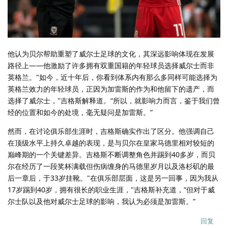
他认为贝尔帮助重塑了威尔士足球的文化，其深远影响体现在发展
路径上——他激励了许多拥有双重国籍的年轻球员选择威尔士而非
英格兰。"如今，近十年后，你看到体系内有那么多同样可能选择为
英格兰效力的年轻球员，正因为加雷斯的作为和他留下的遗产，而
选择了威尔士，"吉格斯解释道。“所以，就影响力而言，鉴于我们曾
经的位置和如今的处境，毫无疑问是加雷斯。”
然而，在讨论俱乐部生涯时，吉格斯确实作出了区分。他强调自己
在顶级水平上持久卓越的表现，是与贝尔在皇家马德里相对较短的
巅峰期的一个关键差异。吉格斯不断调整角色并踢到40多岁，而贝
尔在经历了一段奖杯满载但伤病缠身的马德里岁月以及洛杉矶的最
后一章后，于33岁挂靴。"在俱乐部层面，这是另一回事，因为我从
17岁踢到40岁，拥有很长的职业生涯，"吉格斯补充道，“但对于威
尔士队以及他对威尔士足球的影响，我认为必须是加雷斯。”
回复