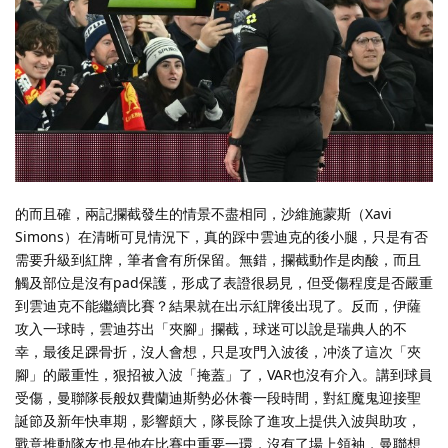
的而且確，兩記攔截發生的情景不盡相同，沙維施蒙斯（Xavi
Simons）在清晰可見情況下，真的踩中雲迪克的後小腿，只是有否
需要升級到紅牌，筆者會有所保留。無錯，攔截動作是肉酸，而且
觸及部位是沒有pad保護，形成了表證很易見，但受傷程度是否嚴重
到雲迪克不能繼續比賽？結果就在出示紅牌後出現了。反而，伊薩
攻入一球時，雲迪芬出「夾腳」攔截，球迷可以說是瑞典人的不
幸，最後足踝骨折，沒人會想，只是攻門入波後，冲淡了這次「夾
腳」的嚴重性，狠招被入波「掩蓋」了，VAR也沒有介入。講到球員
受傷，曼聯隊長般奴費蘭迪斯勢必休養一段時間，對紅魔鬼迎接聖
誕節及新年快車期，影響頗大，隊長除了進攻上提供入波與助攻，
戰意推動隊友也是他在比賽中重要一環，沒有了場上領袖，曼聯想