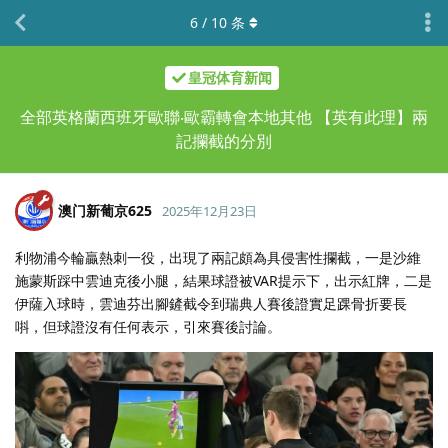
6
/
10
条
皇冠体育新闻
全部英格蘭西班牙歐聯‧歐霸轉會本地其他 【英有此理】兩
記攔截的分別
澳门新葡京625
2025年12月23日
利物浦今輪贏熱刺一役，出現了兩記頗為具侵害性攔截，一是沙維
施蒙斯踩中雲迪克後小腿，結果球證被VAR提示下，出示紅牌，二是
伊薩入球時，雲迪芬出腳鏟截令到瑞典人賽後證實足踝骨折要長
唞，但球證沒有任何表示，引來賽後討論。