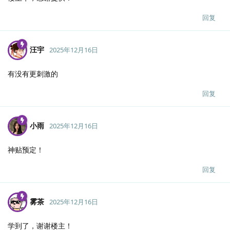
回复
汪宇
2025年12月16日
有没有更刺激的
回复
小雨
2025年12月16日
神贴预定！
回复
雾茶
2025年12月16日
学到了，谢谢楼主！