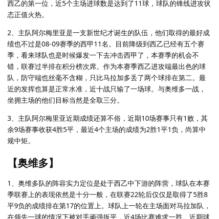
西乙的第一位，近5个主场进球数是达到了11球，球队的锋线进攻状
态正值火热。
2、主队阿尔梅里亚是一支新世纪才诞生的队伍，他们取得的最好成
绩也不过是08-09赛季的西甲11名。目前降级到西乙已经有五个赛
季，看来球队也是时候爆发一下去冲击西甲了，本赛季的机会不
错，联赛过半排在积分榜次席。作为本赛季西乙进攻端最出色的球
队，防守端也丝毫不含糊，只比马拉加多丢了两个球排在第二。最
近的发挥也算是正常水准，近十战只输了一场球。与奥维多一战，
坐拥主场的他们目标当然是全取三分。
3、主队阿尔梅里亚近期成绩还算不俗，近期10场赛事只有1败，其
余9场赛事收获4胜5平，最近4个主场的成绩为2胜1平1负，尚算中
规中矩。
【奥维多】
1、奥维多队的阵容实力定位是处于西乙中下游的阵营，球队在本赛
季联赛上的表现依然是十分一般，在联赛22轮后仅仅是取得了5胜8
平9负的成绩排在第17的位置上。球队上一轮在主场面对马拉加队，
在领先一球的情况下被对手顽强扳平，近4场比赛难求一胜。近期球