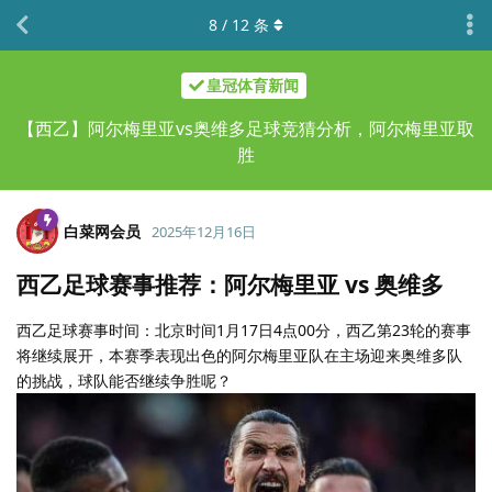
8
/
12
条
皇冠体育新闻
【西乙】阿尔梅里亚vs奥维多足球竞猜分析，阿尔梅里亚取
胜
白菜网会员
2025年12月16日
西乙足球赛事推荐：阿尔梅里亚 vs 奥维多
西乙足球赛事时间：北京时间1月17日4点00分，西乙第23轮的赛事
将继续展开，本赛季表现出色的阿尔梅里亚队在主场迎来奥维多队
的挑战，球队能否继续争胜呢？