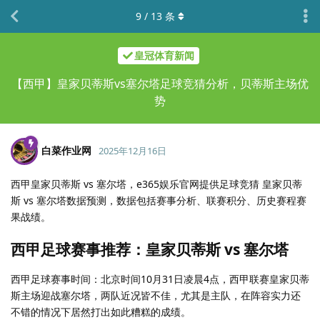
9
/
13
条
皇冠体育新闻
【西甲】皇家贝蒂斯vs塞尔塔足球竞猜分析，贝蒂斯主场优
势
白菜作业网
2025年12月16日
西甲皇家贝蒂斯 vs 塞尔塔，e365娱乐官网提供足球竞猜 皇家贝蒂
斯 vs 塞尔塔数据预测，数据包括赛事分析、联赛积分、历史赛程赛
果战绩。
西甲足球赛事推荐：皇家贝蒂斯 vs 塞尔塔
西甲足球赛事时间：北京时间10月31日凌晨4点，西甲联赛皇家贝蒂
斯主场迎战塞尔塔，两队近况皆不佳，尤其是主队，在阵容实力还
不错的情况下居然打出如此糟糕的成绩。