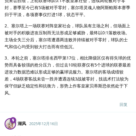
负未尝胜绩，上轮联赛球队0:1不敌皇家社会，连续两轮被对手零
封，赛季至今已有5场被对手零封，塞尔塔灵魂人物阿斯帕斯本赛季
归于平淡，各项赛事仅打进1球，状态平平。
2、塞尔塔上一场联赛对阵皇家社会，球队虽有主场之利，但场面上
被对手的积极进攻压制而无法形成足够威胁，最终以0:1落败收场。
主场全失三分后，塞尔塔遭遇两连败并持续被对手零封，球队的士
气和信心均受到较大打击而有些低沉。
3、本轮之前，塞尔塔排名西甲第17位，相比降级区仅有得失球的优
势而具备较强的抢分压力，但过去10轮联赛仅有5个进球的联赛最差
进攻力数据恐难以形成足够的赢球说服力。塞尔塔的客场成绩较
差，4场联赛客战未尝一胜并遭遇连续3战被零封，技战术打法较为
保守但缺乏稳定性和抗衡力，形势上作客皇家贝蒂斯恐依然处于下
风。
回复
湖风
2025年12月16日