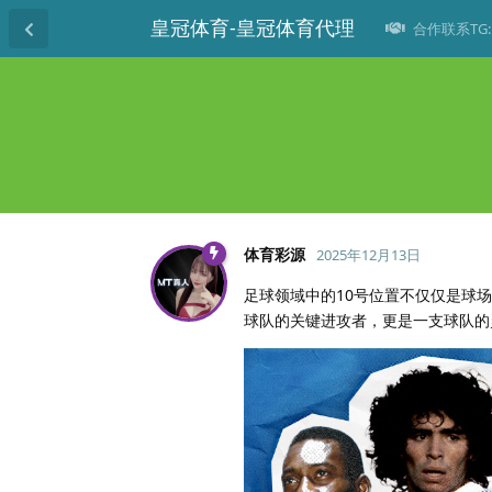
皇冠体育-皇冠体育代理
合作联系TG: 
体育彩源
2025年12月13日
足球领域中的10号位置不仅仅是球
球队的关键进攻者，更是一支球队的