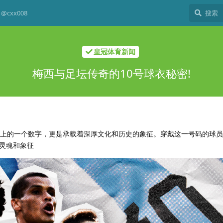
@cxx008
皇冠体育新闻
梅西与足坛传奇的10号球衣秘密!
场上的一个数字，更是承载着深厚文化和历史的象征。穿戴这一号码的球
灵魂和象征