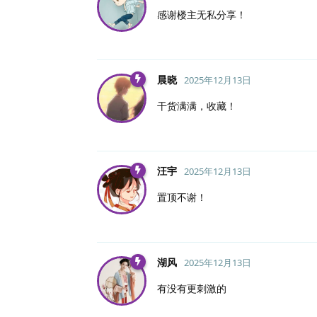
感谢楼主无私分享！
晨晓
2025年12月13日
干货满满，收藏！
汪宇
2025年12月13日
置顶不谢！
湖风
2025年12月13日
有没有更刺激的