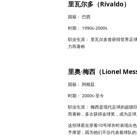
里瓦尔多（Rivaldo）
国籍： 巴西
时期： 1990s-2000s
职业生涯： 里瓦尔多曾获得世界足
力而著称
里奥·梅西（Lionel Mes
国籍： 阿根廷
时期： 2000s-至今
职业生涯： 梅西是现代足球的超级
而著称，多次获得金球奖，成为足球
这些球星在穿着10号球衣时表现出
予厚望，因为他们不仅代表着球队的