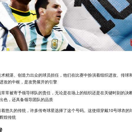
中技术精湛、创造力出众的球员担任，他们在比赛中扮演着组织进攻、传球
进攻的中枢，是攻势展开的引擎
球员常常被寄予领导球队的责任，无论是在场上的组织还是在关键时刻的决
出色，还具备领导团队的品质
上有着悠久的传统，许多传奇球星选择了这个号码。这使得穿戴10号球衣的
辉煌传统
献