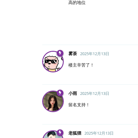
高的地位
雾茶
2025年12月13日
楼主辛苦了！
小雨
2025年12月13日
留名支持！
老狐狸
2025年12月13日