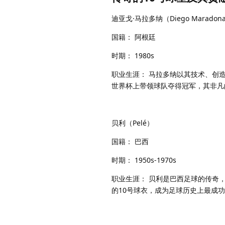
迪亚戈·马拉多纳（Diego Maradon
国籍： 阿根廷
时期： 1980s
职业生涯： 马拉多纳以其技术、创造
世界杯上带领球队夺得冠军，其非凡
贝利（Pelé）
国籍： 巴西
时期： 1950s-1970s
职业生涯： 贝利是巴西足球的传奇，
的10号球衣，成为足球历史上最成