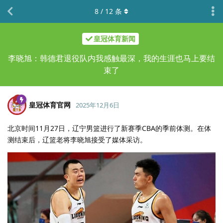
8
/
12
条
皇冠体育新闻
李晓旭：韩德君退役队内我感触最深，我的生涯也马上要结
束了
皇冠体育官网
2025年12月6日
北京时间11月27日，辽宁男篮进行了新赛季CBA的季前体测。在体
测结束后，辽篮老将李晓旭接受了媒体采访。