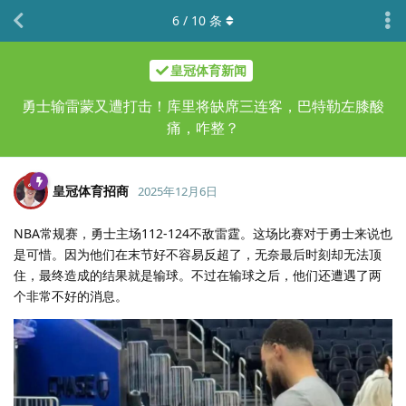
6
/
10
条
皇冠体育新闻
勇士输雷蒙又遭打击！库里将缺席三连客，巴特勒左膝酸
痛，咋整？
皇冠体育招商
2025年12月6日
NBA常规赛，勇士主场112-124不敌雷霆。这场比赛对于勇士来说也
是可惜。因为他们在末节好不容易反超了，无奈最后时刻却无法顶
住，最终造成的结果就是输球。不过在输球之后，他们还遭遇了两
个非常不好的消息。