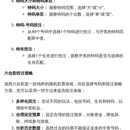
特码大小和特码单双：
特码大小：
观察特码范围，选择“大”或“小”。
特码单双：
观察特码的个位数，选择“单”或“双”。
特码-号码投注：
从49个号码中选择1个特码进行投注，与开奖的特码匹
配即中奖。
特肖投注：
选择1个生肖进行投注，观察开奖的特码是否与选择的
生肖匹配。
六合彩投注策略
虽然六合彩是一款纯粹的随机彩票游戏，但在选择号码和投注策略
方面，您可以采用一些方法来提高投注体验：
多样化投注：
尝试不同的玩法，包括号码、生肖和特码，以
增加中奖机会。
合理设定预算：
设定合理的投注预算，分散资金，降低风
险，持续参与游戏。
分析历史数据：
虽然过去的结果不能保证未来的中奖号码，