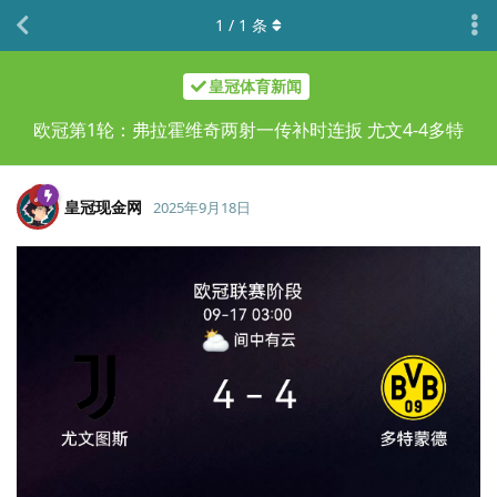
1
/
1
条
皇冠体育新闻
欧冠第1轮：弗拉霍维奇两射一传补时连扳 尤文4-4多特
皇冠现金网
2025年9月18日