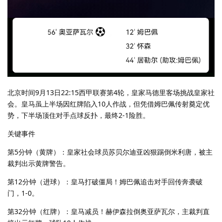
北京时间9月13日22:15西甲联赛第4轮，皇家马德里客场挑战皇家社
会。皇马虽上半场因红牌陷入10人作战，但凭借姆巴佩传射奠定优
势，下半场顶住对手点球反扑，最终2-1险胜。
关键事件
第5分钟（黄牌）：皇家社会球员苏贝尔迪亚凶狠踢倒米利唐，被主
裁判出示黄牌警告。
第12分钟（进球）：皇马打破僵局！姆巴佩追击对手回传奔袭破
门，1-0。
第32分钟（红牌）：皇马减员！赫伊森拉倒奥亚萨瓦尔，主裁判直