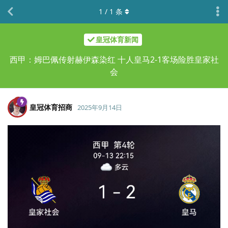
1
/
1
条
皇冠体育新闻
西甲：姆巴佩传射赫伊森染红 十人皇马2-1客场险胜皇家社
会
皇冠体育招商
2025年9月14日