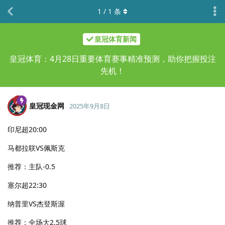
1
/
1
条
皇冠体育新闻
皇冠体育：4月28日重要体育赛事精准预测，助你把握投注
先机！
皇冠现金网
2025年9月8日
印尼超20:00
马都拉联VS佩斯克
推荐：主队-0.5
塞尔超22:30
纳普里VS杰登斯渥
推荐：全场大2.5球