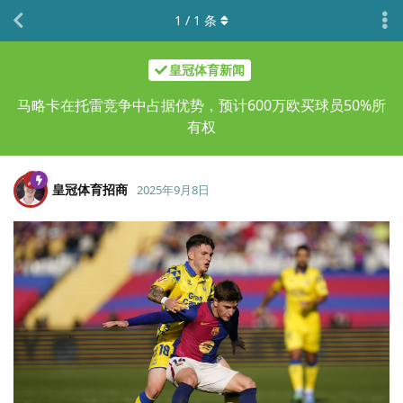
1
/
1
条
皇冠体育新闻
马略卡在托雷竞争中占据优势，预计600万欧买球员50%所
有权
皇冠体育招商
2025年9月8日