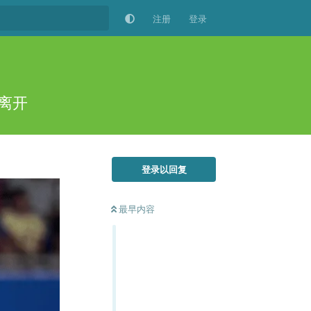
注册
登录
离开
登录以回复
最早内容