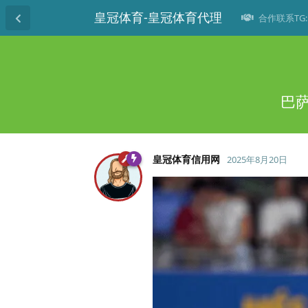
皇冠体育-皇冠体育代理
合作联系TG: 
巴
皇冠体育信用网
2025年8月20日