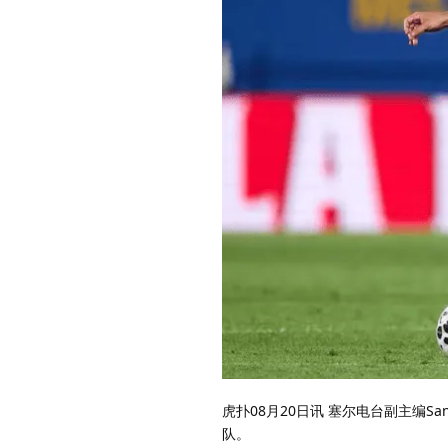
虎扑08月20日讯 塞尔电台副主编S
队。