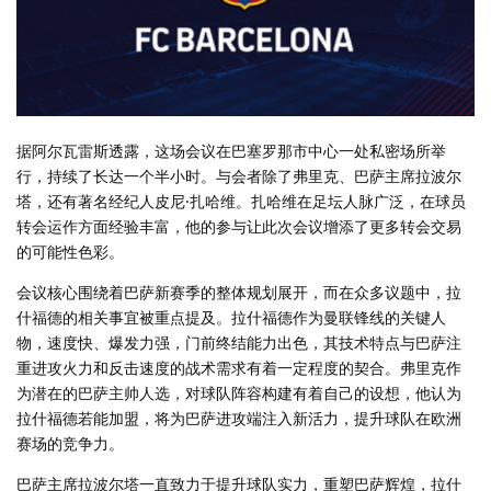
据阿尔瓦雷斯透露，这场会议在巴塞罗那市中心一处私密场所举
行，持续了长达一个半小时。与会者除了弗里克、巴萨主席拉波尔
塔，还有著名经纪人皮尼·扎哈维。扎哈维在足坛人脉广泛，在球员
转会运作方面经验丰富，他的参与让此次会议增添了更多转会交易
的可能性色彩。
会议核心围绕着巴萨新赛季的整体规划展开，而在众多议题中，拉
什福德的相关事宜被重点提及。拉什福德作为曼联锋线的关键人
物，速度快、爆发力强，门前终结能力出色，其技术特点与巴萨注
重进攻火力和反击速度的战术需求有着一定程度的契合。弗里克作
为潜在的巴萨主帅人选，对球队阵容构建有着自己的设想，他认为
拉什福德若能加盟，将为巴萨进攻端注入新活力，提升球队在欧洲
赛场的竞争力。
巴萨主席拉波尔塔一直致力于提升球队实力，重塑巴萨辉煌，拉什