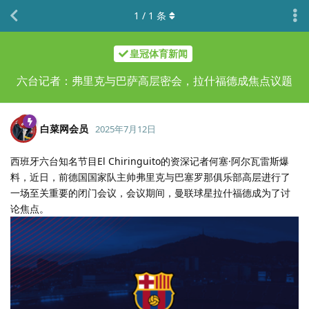
1
/
1
条
皇冠体育新闻
六台记者：弗里克与巴萨高层密会，拉什福德成焦点议题
白菜网会员
2025年7月12日
西班牙六台知名节目El Chiringuito的资深记者何塞·阿尔瓦雷斯爆
料，近日，前德国国家队主帅弗里克与巴塞罗那俱乐部高层进行了
一场至关重要的闭门会议，会议期间，曼联球星拉什福德成为了讨
论焦点。