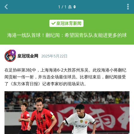
1
/
1
条
皇冠体育新闻
海港一线队首球！蒯纪闻：希望国青队队友能进更多的球
皇冠现金网
2025年5月22日
在足协杯第3轮中，上海海港6-2大胜苏州东吴。此役海港小将蒯纪
闻贡献一传一射，并当选全场最佳球员。比赛结束后，蒯纪闻接受
了《东方体育日报》记者李家杉的现场采访。