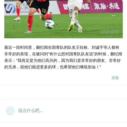
最近一段时间里，蒯纪闻在国青队的队友王钰栋、刘诚宇等人都有
非常好的表现，在被问到“有什么想对国青队队友说”的时候，蒯纪闻
表示：“我肯定是为他们高兴的，因为我们是非常好的朋友、非常好
的兄弟，祝他们能进更多的球，也希望他们继续加油！”
回复
说点什么吧...