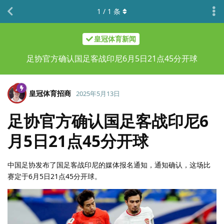
1
/
1
条
皇冠体育新闻
足协官方确认国足客战印尼6月5日21点45分开球
皇冠体育招商
2025年5月13日
足协官方确认国足客战印尼6
月5日21点45分开球
中国足协发布了国足客战印尼的媒体报名通知，通知确认，这场比
赛定于6月5日21点45分开球。