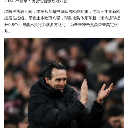
2024-25赛季：历史性晋级欧冠八强
埃梅里执教期间，维拉从英超中游跃居欧战劲旅，连续三年刷新欧
战最佳战绩。尽管止步欧冠八强，球队攻防体系革新（场均进球提
升0.8个）与战术执行力获多方认可，为未来冲击更高荣誉奠定根
基。