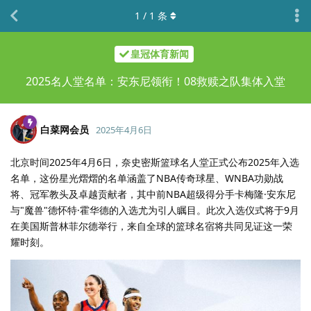
1
/
1
条
皇冠体育新闻
2025名人堂名单：安东尼领衔！08救赎之队集体入堂
白菜网会员
2025年4月6日
北京时间2025年4月6日，奈史密斯篮球名人堂正式公布2025年入选
名单，这份星光熠熠的名单涵盖了NBA传奇球星、WNBA功勋战
将、冠军教头及卓越贡献者，其中前NBA超级得分手卡梅隆·安东尼
与"魔兽"德怀特·霍华德的入选尤为引人瞩目。此次入选仪式将于9月
在美国斯普林菲尔德举行，来自全球的篮球名宿将共同见证这一荣
耀时刻。