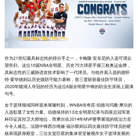
作为21世纪最具标志性的得分手之一，卡梅隆·安东尼的入选可谓众
望所归。这位10届NBA全明星、历史75大球星手握三枚奥运金牌，
其标志性的三威胁进攻技术影响了一代球员。与他并肩入选的德怀
特·霍华德则以历史级防守能力著称，曾三度斩获最佳防守球员，
2020年随湖人夺冠的经历为这位8届全明星中锋的职业生涯画上圆满
句号。
女子篮球领域同样迎来璀璨时刻，WNBA传奇苏·伯德与玛雅·摩尔的
入选彰显了女性力量。伯德保持的13次全明星纪录与四座总冠军奖
杯印证其控卫大师地位，而摩尔在2014年MVP赛季展现的统治力至
今令人难忘。法国中锋西尔维娅·福尔斯则以四次最佳防守球员的硬
核表现跻身殿堂，三位女篮巨星的集体登堂被视作女子篮球发展的