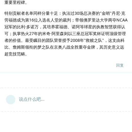
重要里程碑。
特别贡献者名单同样分量十足：执法过30场总决赛的"金哨"丹尼·克
劳福德成为第16位入选名人堂的裁判；带领佛罗里达大学两夺NCAA
冠军的比利·多诺万，其培养霍福德、诺阿等球星的执教智慧获得认
可；执掌热火27年的米奇·阿里森则以三座总冠军奖杯证明顶级管理
者的价值。最受瞩目的团队荣誉授予2008年"救赎之队"，这支由科
比、詹姆斯领衔的梦之队在京奥八战全胜重夺金牌，其历史意义远
超竞技范畴。
回复
说点什么吧...