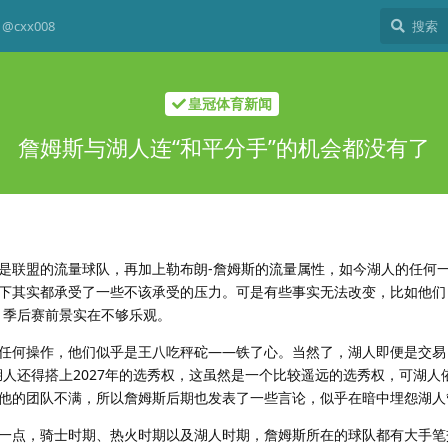
@cxx008
皇冠体育新闻
詹姆斯与湖人连“和平分手”的机会都没有了
是联盟的流量球队，再加上勒布朗-詹姆斯的流量属性，如今湖人的任何
下其实都承受了一些不该承受的压力。可是有些事实无法改变，比如他们
，季后赛前景实在不够乐观。
任何操作，他们似乎是王八吃秤砣——铁了心。当然了，湖人即便是交易
湖人还得搭上2027年的选秀权，这虽然是一个比较遥远的选秀权，可湖人
他的团队不满，所以詹姆斯后期也发表了一些言论，似乎在暗中埋怨湖人
一点，骑士时期、热火时期以及湖人时期，詹姆斯所在的球队都有大手笔