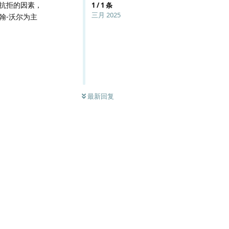
抗拒的因素，
1
/
1
条
三月 2025
翰-沃尔为主
最新回复