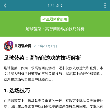
1
/
1
条
皇冠体育新闻
足球菠菜：高智商游戏的技巧解析
皇冠现金网
2023年11月12日
足球菠菜：高智商游戏的技巧解析
足球菠菜，作为一场高智商的游戏，远非仅仅依赖运气和直觉。本
文将深入剖析足球菠菜的三种关键技巧，揭示其中的理论和策略，
助您在这场智力较量中脱颖而出。
1. 选场技巧
在足球菠菜中，选场是至关重要的一环。有数万支球队每天展开比
赛，因此在众多比赛中找到高概率的结果显得至关困难。专业玩家