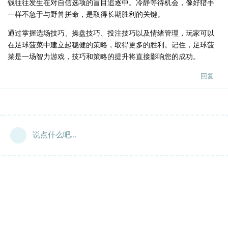
钱往往发生在对自信选项的盲目追逐中。冷静等待机会，像好猎手
一样不急于与野兽拼命，是取得长期胜利的关键。
通过掌握选场技巧、操盘技巧、投注技巧以及情绪管理，玩家可以
在足球菠菜中建立起稳健的策略，取得更多的胜利。记住，足球菠
菜是一场智力游戏，技巧和策略的提升将直接影响您的成功。
回复
说点什么吧...