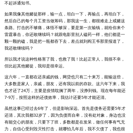
不起诉通知书。
如果我像其他赌徒那样，输一点，坦白一下，再输点，再坦白下，
然后自己的每个月工资当做筹码，那我这一生，都很难走上戒赌这
条路。打击的不够痛，体悟不够深，要是第一次输钱，就给你来个
雷霆暴击，你还敢继续吗？就跟电影里别人磕药一样，他们都是一
颗一颗的磕，我是把一瓶都吞下去，差点就到阎王爷那里报道了，
我还敢继续吗？
所以我才说这种性格害了我，也救了我！比起正常人，我很不幸，
但比起其他赌徒，我却是很幸运。
这六年，一直都在还亲戚的钱，网贷也只有二十来万，能输这些，
大多数是家人，亲戚，朋友，还有我以前的存款。这六年下来，我
也才还了24万，主要是疫情耽搁了两年，没挣到钱。现在每年能还
7-9万，按照这样的还债效率，我估计还要5年才能还清。
虽然这事已经过去6年了，但是影响深远。首先是债务还需要5年才
还清，其次我都32岁了，因为负债而自卑，没有处对象，身边也没
有能交心的朋友，只要下了班，多数都是在发呆，做任何事有气无
力，自信心受到毁灭性打击，就哪怕几年后，我不欠债了，我也很