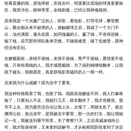
前看直播的我，原地弹射，庆祝尖叫，明显要比现场的球迷更要疯
狂，视觉冲击，精神享受，金钱刺激，已经让我神魂颠倒。
原来我是一个兴趣广泛的人，听歌，看电影，打羽毛球，攀登爬
山，聚会都从来不缺席的人，接触赌球之后，我成了一个大门不
出，油光满面，蓬头垢面，如同傀儡的人。赢了钱，不舍得还账，
输了钱，诅咒那些球队集体空难。不碰就难受，碰了也难受，跟神
经没有区别。
在赌瘾面前，亲情不值钱，友情不值钱，尊严不值钱，爱情更不值
钱，只有给我钱的人，我才感恩戴德，为了搞到钱继续翻本，让我
跪下磕头，我都愿意，真是跟电影里磕药的人一模一样。
后来我为什么戒赌？因为击中了要害。
我这种性格既害了我，也救了我。我跟其他赌徒不同，跟人打麻将
输了，只要别人不走，我能打几天，除非翻本了，我才肯睡觉。股
市不上头，因为股市没办法让我上头，太慢了，周期太长了。最后
挪用公款，差点坐牢，是我被击中要害，那一次的打击，能让我铭
记一生，我被送到看守所里，关了整整11天，之后亲戚凑钱给公
司，我才取保候审，又来拿到谅解书，才从检察院阶段拿到了决定