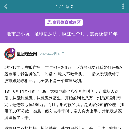
1
/
1
条
皇冠体育戒赌区
股市是小坑，足球是深坑，疯狂七个月，需要还债11年！
皇冠现金网
2025年2月16日
5年-17年，在股市里，年年都亏2-3万，身边的朋友问我如何评价A
股市场，我告诉他们一句话：“吃人不吐骨头。”！后来发现我错了，
股市跟足球相比，完全就不是一个重量级别。
18年6月14号-18年年底，大概也就七八个月的时间，让我从人到
鬼，从鬼到魔鬼，从魔鬼到畜生。开始盈利七八万，到后来盈利亏
完，还连带亏掉136万。而且，那时候的我，是某家公司的经理，挪
用了39万公款，命悬一线差点坐牢时，亲人合力出手，才把我从深
渊里拉了回来。
股市只要不加杠杆，长线持有，基本很难让人上头。足球，就相当