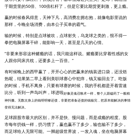
于期货里的50倍、100倍杠杆了，但是它要比期货更刺激，更上瘾。
赢的时候春风得意，天神下凡，高消费左拥右抱，就像电影里说的
那样，今晚全场消费，由本公子买单的霸气。
输的时候，特别是点球被吹，点球射失，乌龙球之类的，恨不得一
拳把电脑屏幕干碎，能影响一天，甚至是几天的心情。
“非要来形容这种赌瘾的话，我只能这样说。赌瘾要比穿着性感的女
人跟你同床共枕，还要多上一百倍。”
有时候晚上的西甲赢了，开开心心的把赢来的钱装进口袋，还没焐
热呢，结果第二早上看到美职球赛心中犯痒，钱又输回去了。吃饭
的时候，手机不离身，只要有球赛的时候，我的手机都是开着雷速
比分，听到一声鸟叫声，球进啦
好像灵魂召唤术一样，整个人跟磕药了一般精
神抖擞。无数次身上的钱明明够还债，非要把准备还债的钱输完，把原本能解决的事情
变得无法解决。
足球跟股市最大的区别，并不是快、慢问题，而是成瘾的程度。股
市每年扔钱一样，扔习惯了，赢也赢不了多少，输也输不了多少，
而足球给人无限可能。一脚超级世界波，一发入魂，坐在电脑屏幕